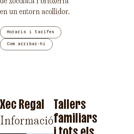
de xocolata i brioxeria
en un entorn acollidor.
Horaris i tarifes
Com arribar-hi
Xec Regal
Tallers
familiars
Informació
i tots els