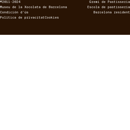
©2011-2024
Gremi de Pastisseria
Museu de la Xocolata de Barcelona
Escola de pastisseria
Condición d'ús
Barcelona resident
Política de privacitat
Cookies