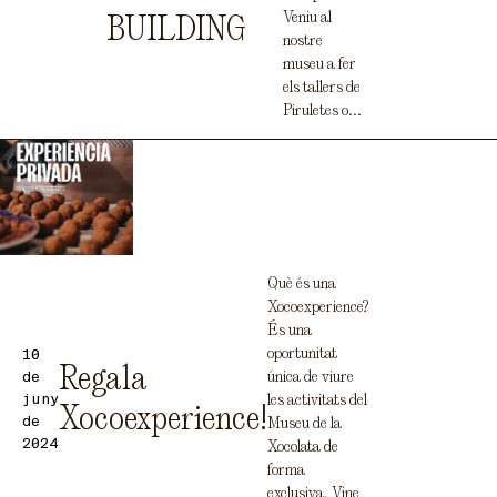
Veniu al
BUILDING
nostre
museu a fer
els tallers de
Piruletes o...
Què és una
Xocoexperience?
És una
oportunitat
10
Regala
única de viure
de
juny
les activitats del
Xocoexperience!
de
Museu de la
2024
Xocolata de
forma
exclusiva. Vine