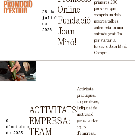
primeres 200
Online
persones que
28 de
comprin un dels
juliol
Fundació
nostres tallers
de
online rebran una
Joan
2026
entrada gratuïta
per visitar la
Miró!
fundació Joan Miró.
Compra...
Activitats
pràctiques,
cooperatives,
lúdiques i de
ACTIVITATS
motivació
EMPRESA:
per al vostre
9
d'octubre
equip
TEAM
de 2025
d’empresa.